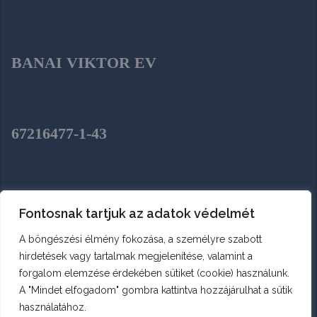
BANAI VIKTOR EV
67216477-1-43
SZENTENDRE, HÉJA UTCA 2.
Fontosnak tartjuk az adatok védelmét
A böngészési élmény fokozása, a személyre szabott
hirdetések vagy tartalmak megjelenítése, valamint a
forgalom elemzése érdekében sütiket (cookie) használunk.
A "Mindet elfogadom" gombra kattintva hozzájárulhat a sütik
használatához.