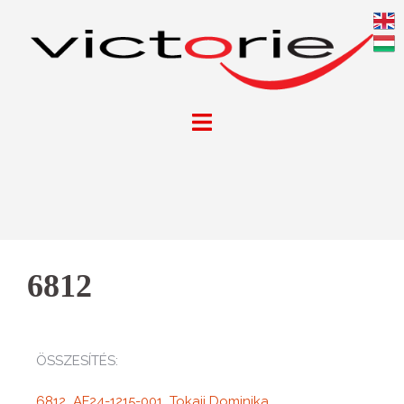
6812
ÖSSZESÍTÉS:
6812_AF24-1215-001_Tokaji Dominika