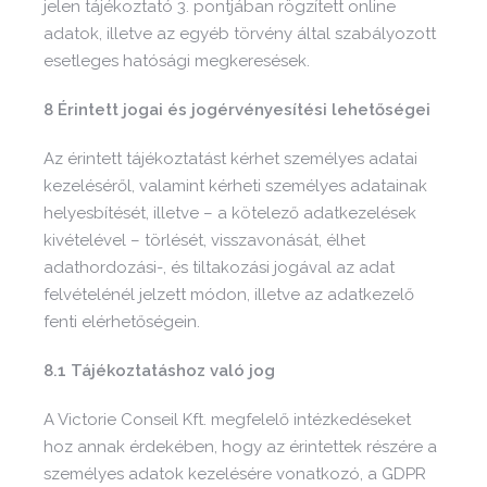
jelen tájékoztató 3. pontjában rögzített online
adatok, illetve az egyéb törvény által szabályozott
esetleges hatósági megkeresések.
8 Érintett jogai és jogérvényesítési lehetőségei
Az érintett tájékoztatást kérhet személyes adatai
kezeléséről, valamint kérheti személyes adatainak
helyesbítését, illetve – a kötelező adatkezelések
kivételével – törlését, visszavonását, élhet
adathordozási-, és tiltakozási jogával az adat
felvételénél jelzett módon, illetve az adatkezelő
fenti elérhetőségein.
8.1 Tájékoztatáshoz való jog
A Victorie Conseil Kft. megfelelő intézkedéseket
hoz annak érdekében, hogy az érintettek részére a
személyes adatok kezelésére vonatkozó, a GDPR