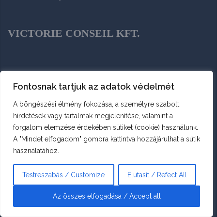
VICTORIE CONSEIL KFT.
14749588-2-43
Fontosnak tartjuk az adatok védelmét
A böngészési élmény fokozása, a személyre szabott
hirdetések vagy tartalmak megjelenítése, valamint a
forgalom elemzése érdekében sütiket (cookie) használunk.
1225 BUDAPEST, NAGYTÉTÉNYI ÚT
A "Mindet elfogadom" gombra kattintva hozzájárulhat a sütik
246. 1/6.
használatához.
Testreszabás / Customize
Elutasít / Refect All
BANAI VIKTOR EV
Az összes elfogadása / Accept all