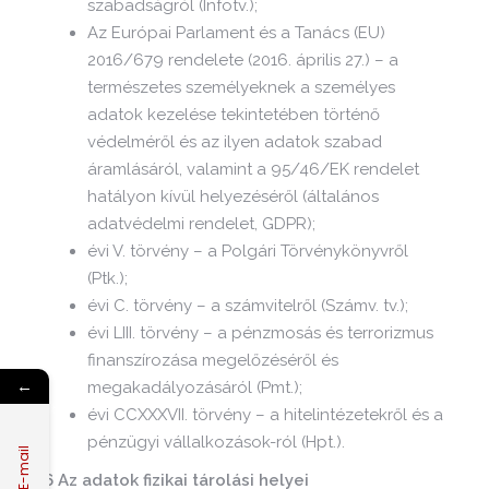
szabadságról (Infotv.);
Az Európai Parlament és a Tanács (EU)
2016/679 rendelete (2016. április 27.) – a
természetes személyeknek a személyes
adatok kezelése tekintetében történő
védelméről és az ilyen adatok szabad
áramlásáról, valamint a 95/46/EK rendelet
hatályon kívül helyezéséről (általános
adatvédelmi rendelet, GDPR);
évi V. törvény – a Polgári Törvénykönyvről
(Ptk.);
évi C. törvény – a számvitelről (Számv. tv.);
évi LIII. törvény – a pénzmosás és terrorizmus
finanszírozása megelőzéséről és
←
megakadályozásáról (Pmt.);
évi CCXXXVII. törvény – a hitelintézetekről és a
pénzügyi vállalkozások-ról (Hpt.).
E-mail
6 Az adatok fizikai tárolási helyei