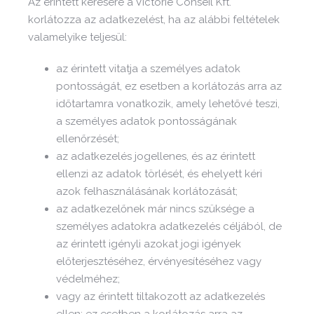
Az érintett kérésére a Victorie Conseil Kft.
korlátozza az adatkezelést, ha az alábbi feltételek
valamelyike teljesül:
az érintett vitatja a személyes adatok
pontosságát, ez esetben a korlátozás arra az
időtartamra vonatkozik, amely lehetővé teszi,
a személyes adatok pontosságának
ellenőrzését;
az adatkezelés jogellenes, és az érintett
ellenzi az adatok törlését, és ehelyett kéri
azok felhasználásának korlátozását;
az adatkezelőnek már nincs szüksége a
személyes adatokra adatkezelés céljából, de
az érintett igényli azokat jogi igények
előterjesztéséhez, érvényesítéséhez vagy
védelméhez;
vagy az érintett tiltakozott az adatkezelés
ellen; ez esetben a korlátozás arra az