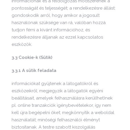
információnak és a feldolgozás módszerének a
pontosságát és teljességét; a rendelkezésre állást:
gondoskodik arról, hogy amikor a jogosult
használónak szüksége van rá, valóban hozzá
tudjon férni a kívánt információhoz, és
rendelkezésre álljanak az ezzel kapcsolatos
eszközök.
3.3 Cookie-k (Sütik)
3.3.1 A sütik feladata
információkat gyűjtenek a látogatókról és
eszközeikről; megjegyzik a látogatók egyéni
beállításait, amelyek felhasználásra kerül(het)nek
pl. online tranzakciók igénybevételekor, így nem
kell újra begépelni őket; megkönnyítik a weboldal
használatát; minőségi felhasználói élményt
biztosítanak. A testre szabott kiszolgálás