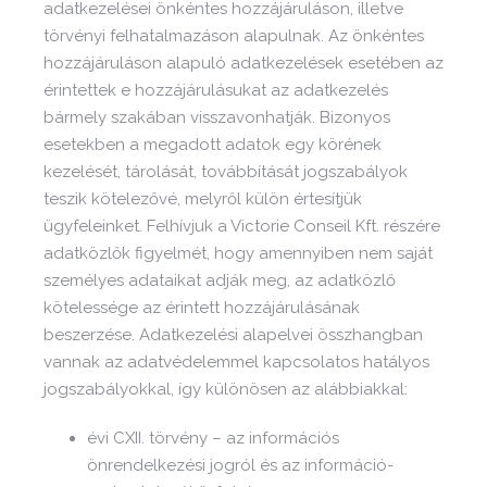
adatkezelései önkéntes hozzájáruláson, illetve
törvényi felhatalmazáson alapulnak. Az önkéntes
hozzájáruláson alapuló adatkezelések esetében az
érintettek e hozzájárulásukat az adatkezelés
bármely szakában visszavonhatják. Bizonyos
esetekben a megadott adatok egy körének
kezelését, tárolását, továbbítását jogszabályok
teszik kötelezővé, melyről külön értesítjük
ügyfeleinket. Felhívjuk a Victorie Conseil Kft. részére
adatközlők figyelmét, hogy amennyiben nem saját
személyes adataikat adják meg, az adatközlő
kötelessége az érintett hozzájárulásának
beszerzése. Adatkezelési alapelvei összhangban
vannak az adatvédelemmel kapcsolatos hatályos
jogszabályokkal, így különösen az alábbiakkal:
évi CXII. törvény – az információs
önrendelkezési jogról és az információ-