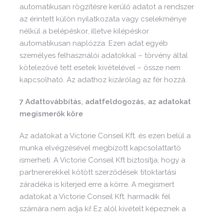
automatikusan rögzítésre kerülő adatot a rendszer
az érintett külön nyilatkozata vagy cselekménye
nélkül a belépéskor, illetve kilépéskor
automatikusan naplózza. Ezen adat egyéb
személyes felhasználói adatokkal – törvény által
kötelezővé tett esetek kivételével – össze nem
kapcsolható. Az adathoz kizárólag az fér hozzá.
7 Adattovábbítás, adatfeldogozás, az adatokat
megismerők köre
Az adatokat a Victorie Conseil Kft. és ezen belül a
munka elvégzésével megbízott kapcsolattartó
ismerheti. A Victorie Conseil Kft biztosítja, hogy a
partnererekkel kötött szerződések titoktartási
záradéka is kiterjed erre a körre. A megismert
adatokat a Victorie Conseil Kft. harmadik fél
számára nem adja ki! Ez alól kivételt képeznek a