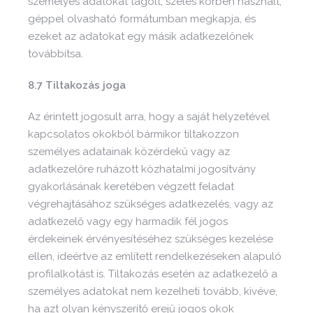
személyes adatokat tagolt, széles körben használt,
géppel olvasható formátumban megkapja, és
ezeket az adatokat egy másik adatkezelőnek
továbbítsa.
8.7 Tiltakozás joga
Az érintett jogosult arra, hogy a saját helyzetével
kapcsolatos okokból bármikor tiltakozzon
személyes adatainak közérdekű vagy az
adatkezelőre ruházott közhatalmi jogosítvány
gyakorlásának keretében végzett feladat
végrehajtásához szükséges adatkezelés, vagy az
adatkezelő vagy egy harmadik fél jogos
érdekeinek érvényesítéséhez szükséges kezelése
ellen, ideértve az említett rendelkezéseken alapuló
profilalkotást is. Tiltakozás esetén az adatkezelő a
személyes adatokat nem kezelheti tovább, kivéve,
ha azt olyan kényszerítő erejű jogos okok