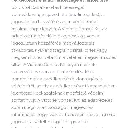
(rendelkezésre állás); hitelessége és hitelesítése
biztosított (adatkezelés hitelessége);
változatlansága igazolható (adatintegritás); a
jogosulatlan hozzáférés ellen védett (adat
bizalmassága) legyen. A Victorie Conseil Kft. az
adatokat megfelelő intézkedésekkel védi a
jogosulatlan hozzáférés, megváltoztatás,
továbbítás, nyilvánosságra hozatal, törlés vagy
megsemmisítés, valamint a véletlen megsemmisülés
ellen. A Victorie Conseil Kft. olyan műszaki,
szervezési és szervezeti intézkedésekkel
gondoskodik az adatkezelés biztonságának
védelméről, amely az adatkezeléssel kapcsolatban
jelentkező kockázatoknak megfelelő védelmi
szintet nyújt. A Victorie Conseil Kft. az adatkezelés
során megőrzi a titkosságot: megvédi az
információt, hogy csak az férhessen hozzá, aki erre
jogosult; a sértetlenséget: megvédi az