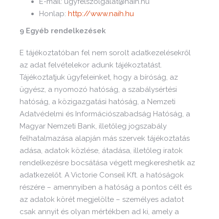
E-mail: ugyfelszolgalat@naih.hu
Honlap:
http://www.naih.hu
9 Egyéb rendelkezések
E tájékoztatóban fel nem sorolt adatkezelésekről
az adat felvételekor adunk tájékoztatást.
Tájékoztatjuk ügyfeleinket, hogy a bíróság, az
ügyész, a nyomozó hatóság, a szabálysértési
hatóság, a közigazgatási hatóság, a Nemzeti
Adatvédelmi és Információszabadság Hatóság, a
Magyar Nemzeti Bank, illetőleg jogszabály
felhatalmazása alapján más szervek tájékoztatás
adása, adatok közlése, átadása, illetőleg iratok
rendelkezésre bocsátása végett megkereshetik az
adatkezelőt. A Victorie Conseil Kft. a hatóságok
részére – amennyiben a hatóság a pontos célt és
az adatok körét megjelölte – személyes adatot
csak annyit és olyan mértékben ad ki, amely a