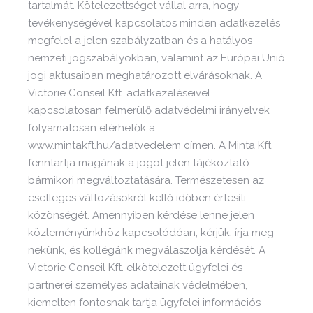
tartalmát. Kötelezettséget vállal arra, hogy
tevékenységével kapcsolatos minden adatkezelés
megfelel a jelen szabályzatban és a hatályos
nemzeti jogszabályokban, valamint az Európai Unió
jogi aktusaiban meghatározott elvárásoknak. A
Victorie Conseil Kft. adatkezeléseivel
kapcsolatosan felmerülő adatvédelmi irányelvek
folyamatosan elérhetők a
www.mintakft.hu/adatvedelem címen. A Minta Kft.
fenntartja magának a jogot jelen tájékoztató
bármikori megváltoztatására. Természetesen az
esetleges változásokról kellő időben értesíti
közönségét. Amennyiben kérdése lenne jelen
közleményünkhöz kapcsolódóan, kérjük, írja meg
nekünk, és kollégánk megválaszolja kérdését. A
Victorie Conseil Kft. elkötelezett ügyfelei és
partnerei személyes adatainak védelmében,
kiemelten fontosnak tartja ügyfelei információs