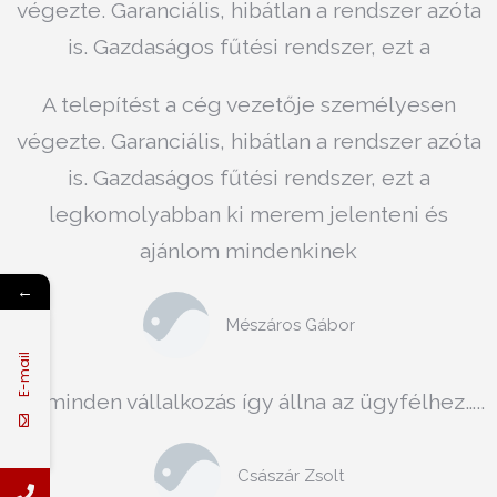
végezte. Garanciális, hibátlan a rendszer azóta
A “Megrendelés” gombra kattitva megnyithatja cégünk
központi megrendelés fogadó oldalát.
is. Gazdaságos fűtési rendszer, ezt a
legkomolyabban ki merem jelenteni és
A telepítést a cég vezetője személyesen
ajánlom mindenkinek
végezte. Garanciális, hibátlan a rendszer azóta
is. Gazdaságos fűtési rendszer, ezt a
Mészáros Gábor
legkomolyabban ki merem jelenteni és
ajánlom mindenkinek
←
Mészáros Gábor
E-mail
Ha minden vállalkozás így állna az ügyfélhez…..
Császár Zsolt