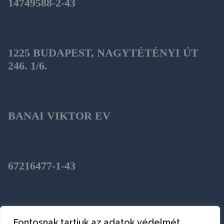
14749588-2-43
1225 BUDAPEST, NAGYTÉTÉNYI ÚT
246. 1/6.
BANAI VIKTOR EV
67216477-1-43
SZENTENDRE, HÉJA UTCA 2.
Fontosnak tartjuk az adatok védelmét