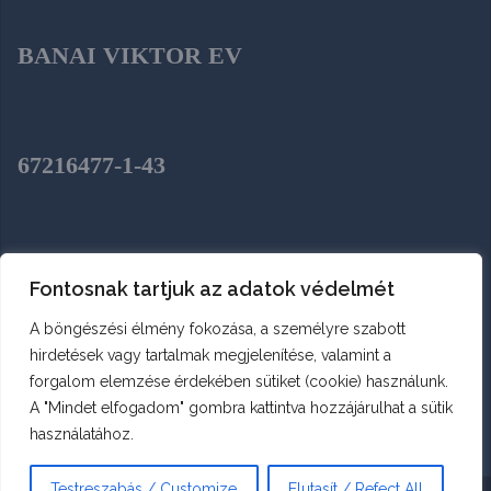
BANAI VIKTOR EV
67216477-1-43
SZENTENDRE, HÉJA UTCA 2.
Fontosnak tartjuk az adatok védelmét
A böngészési élmény fokozása, a személyre szabott
hirdetések vagy tartalmak megjelenítése, valamint a
forgalom elemzése érdekében sütiket (cookie) használunk.
A "Mindet elfogadom" gombra kattintva hozzájárulhat a sütik
használatához.
Testreszabás / Customize
Elutasít / Refect All