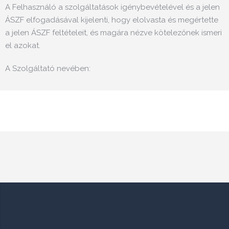
A Felhasználó a szolgáltatások igénybevételével és a jelen
ÁSZF elfogadásával kijelenti, hogy elolvasta és megértette
a jelen ÁSZF feltételeit, és magára nézve kötelezőnek ismeri
el azokat.
A Szolgáltató nevében: