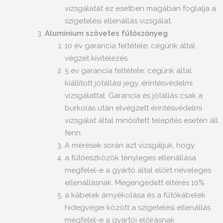
vizsgálatát ez esetben magában foglalja a
szigetelési ellenállás vizsgálat.
Alumínium szövetes fűtőszőnyeg
10 év garancia feltétele: cégünk által
végzet kivitelezés.
5 év garancia feltétele: cégünk által
kiállított jótállási jegy, érintésvédelmi
vizsgálattal. Garancia és jótállás csak a
burkolás után elvégzett érintésvédelmi
vizsgálat által minősített telepítés esetén áll
fenn.
A mérések során azt vizsgáljuk, hogy:
a fűtőeszközök tényleges ellenállása
megfelel-e a gyártó által előírt néveleges
ellenállásnak. Megengedett eltérés 10%
a kábelek árnyékolása és a fűtőkábelek
hidegvégei között a szigetelési ellenállás
megfelel-e a gyártói előírásnak