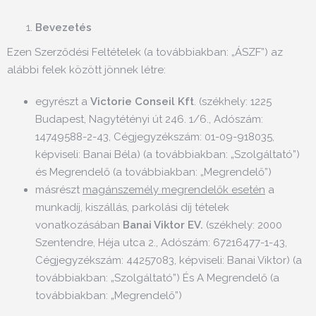
Bevezetés
Ezen Szerződési Feltételek (a továbbiakban: „ÁSZF”) az
alábbi felek között jönnek létre:
egyrészt a
Victorie Conseil Kft
. (székhely: 1225
Budapest, Nagytétényi út 246. 1/6., Adószám:
14749588-2-43, Cégjegyzékszám: 01-09-918035,
képviseli: Banai Béla) (a továbbiakban: „Szolgáltató”)
és Megrendelő (a továbbiakban: „Megrendelő”)
másrészt
magánszemély megrendelők esetén
a
munkadíj, kiszállás, parkolási díj tételek
vonatkozásában
Banai Viktor EV.
(székhely: 2000
Szentendre, Héja utca 2., Adószám: 67216477-1-43,
Cégjegyzékszám: 44257083, képviseli: Banai Viktor) (a
továbbiakban: „Szolgáltató”) És A Megrendelő (a
továbbiakban: „Megrendelő”)