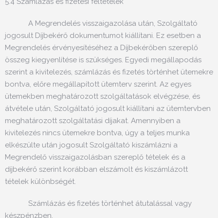
5.4 Számlázás és fizetési feltételek
A Megrendelés visszaigazolása után, Szolgáltató
jogosult Díjbekérő dokumentumot kiállítani. Ez esetben a
Megrendelés érvényesítéséhez a Díjbekérőben szereplő
összeg kiegyenlítése is szükséges. Egyedi megállapodás
szerint a kivitelezés, számlázás és fizetés történhet ütemekre
bontva, előre megállapított ütemterv szerint. Az egyes
ütemekben meghatározott szolgáltatások elvégzése, és
átvétele után, Szolgáltató jogosult kiállítani az ütemtervben
meghatározott szolgáltatási díjakat. Amennyiben a
kivitelezés nincs ütemekre bontva, úgy a teljes munka
elkészülte után jogosult Szolgáltató kiszámlázni a
Megrendelő visszaigazolásban szereplő tételek és a
díjbekérő szerint korábban elszámolt és kiszámlázott
tételek különbségét.
Számlázás és fizetés történhet átutalással vagy
készpénzben.