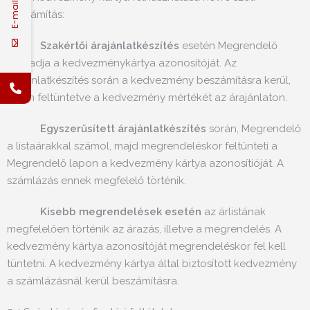
E-mail
Beszámítás:
Szakértői árajánlatkészítés
esetén Megrendelő
megadja a kedvezménykártya azonosítóját. Az
árajánlatkészítés során a kedvezmény beszámításra kerül,
külön feltüntetve a kedvezmény mértékét az árajánlaton.
Egyszerűsített árajánlatkészítés
során, Megrendelő
a listaárakkal számol, majd megrendeléskor feltünteti a
Megrendelő lapon a kedvezmény kártya azonosítíóját. A
számlázás ennek megfelelő történik.
Kisebb megrendelések esetén
az árlistának
megfelelően történik az árazás, illetve a megrendelés. A
kedvezmény kártya azonosítóját megrendeléskor fel kell
tüntetni. A kedvezmény kártya által biztosított kedvezmény
a számlázásnál kerül beszámításra.