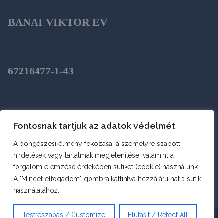
BANAI VIKTOR EV
67216477-1-43
SZENTENDRE, HÉJA UTCA 2.
Fontosnak tartjuk az adatok védelmét
A böngészési élmény fokozása, a személyre szabott
hirdetések vagy tartalmak megjelenítése, valamint a
forgalom elemzése érdekében sütiket (cookie) használunk.
A "Mindet elfogadom" gombra kattintva hozzájárulhat a sütik
használatához.
Testreszabás / Customize
Elutasít / Refect All