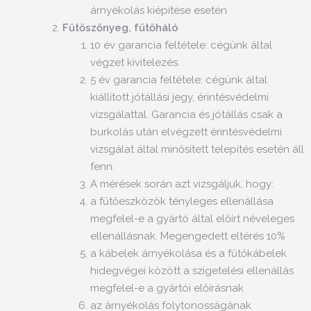
árnyékolás kiépítése esetén
Fűtőszőnyeg, fűtőháló
10 év garancia feltétele: cégünk által
végzet kivitelezés.
5 év garancia feltétele: cégünk által
kiállított jótállási jegy, érintésvédelmi
vizsgálattal. Garancia és jótállás csak a
burkolás után elvégzett érintésvédelmi
vizsgálat által minősített telepítés esetén áll
fenn.
A mérések során azt vizsgáljuk, hogy:
a fűtőeszközök tényleges ellenállása
megfelel-e a gyártó által előírt néveleges
ellenállásnak. Megengedett eltérés 10%
a kábelek árnyékolása és a fűtőkábelek
hidegvégei között a szigetelési ellenállás
megfelel-e a gyártói előírásnak
az árnyékolás folytonosságának