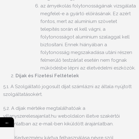
az árnyékolás folytonosságának vizsgálata
megfelel-e a gyártó előírásának. Ez azért
fontos, mert az alumínium szövetet
telepítés során el kell vágni, a
folytonosságot alumínium szalaggal kell
biztosítani. Ennek hiányában a
folytonosság megszakadása utáni részen
felmerülő testzárlat esetén nem fognak
működésbe lépni az életvédelmi eszközök.
Díjak és Fizetési Feltételek
5.1. A Szolgáltató jogosult díjat számlázni az általa nyújtott
szolgáltatásokért.
5.2. A díjak mértéke megtalálhatóak a
villanyszerelesajanlat.hu weboldalon illetve szakértői
←
árajánlatban az e-mail-ben kiküldött árajánlatban.
5.3 A Kedvezmény kártya felhasználása névre szól.