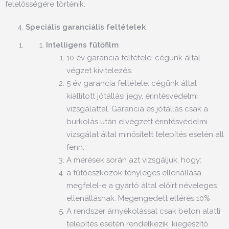
felelősségére történik.
Speciális garanciális feltételek
Intelligens fűtőfilm
10 év garancia feltétele: cégünk által
végzet kivitelezés.
5 év garancia feltétele: cégünk által
kiállított jótállási jegy, érintésvédelmi
vizsgálattal. Garancia és jótállás csak a
burkolás után elvégzett érintésvédelmi
vizsgálat által minősített telepítés esetén áll
fenn.
A mérések során azt vizsgáljuk, hogy:
a fűtőeszközök tényleges ellenállása
megfelel-e a gyártó által előírt néveleges
ellenállásnak. Megengedett eltérés 10%
A rendszer árnyékolással csak beton alatti
telepítés esetén rendelkezik, kiegészítő