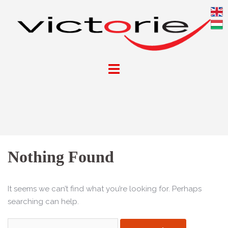
Skip
to
content
Nothing Found
It seems we can’t find what you’re looking for. Perhaps
searching can help.
Keresés: