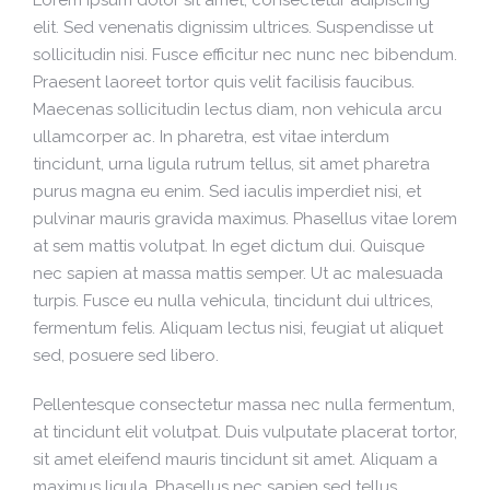
elit. Sed venenatis dignissim ultrices. Suspendisse ut
sollicitudin nisi. Fusce efficitur nec nunc nec bibendum.
Praesent laoreet tortor quis velit facilisis faucibus.
Maecenas sollicitudin lectus diam, non vehicula arcu
ullamcorper ac. In pharetra, est vitae interdum
tincidunt, urna ligula rutrum tellus, sit amet pharetra
purus magna eu enim. Sed iaculis imperdiet nisi, et
pulvinar mauris gravida maximus. Phasellus vitae lorem
at sem mattis volutpat. In eget dictum dui. Quisque
nec sapien at massa mattis semper. Ut ac malesuada
turpis. Fusce eu nulla vehicula, tincidunt dui ultrices,
fermentum felis. Aliquam lectus nisi, feugiat ut aliquet
sed, posuere sed libero.
Pellentesque consectetur massa nec nulla fermentum,
at tincidunt elit volutpat. Duis vulputate placerat tortor,
sit amet eleifend mauris tincidunt sit amet. Aliquam a
maximus ligula. Phasellus nec sapien sed tellus