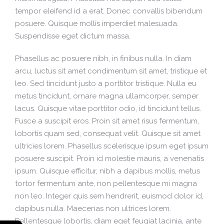
tempor eleifend id a erat. Donec convallis bibendum
posuere. Quisque mollis imperdiet malesuada.
Suspendisse eget dictum massa.
Phasellus ac posuere nibh, in finibus nulla. In diam
arcu, luctus sit amet condimentum sit amet, tristique et
leo. Sed tincidunt justo a porttitor tristique. Nulla eu
metus tincidunt, ornare magna ullamcorper, semper
lacus. Quisque vitae porttitor odio, id tincidunt tellus.
Fusce a suscipit eros. Proin sit amet risus fermentum,
lobortis quam sed, consequat velit. Quisque sit amet
ultricies lorem. Phasellus scelerisque ipsum eget ipsum
posuere suscipit. Proin id molestie mauris, a venenatis
ipsum. Quisque efficitur, nibh a dapibus mollis, metus
tortor fermentum ante, non pellentesque mi magna
non leo. Integer quis sem hendrerit, euismod dolor id,
dapibus nulla. Maecenas non ultrices lorem.
Pellentesque lobortis, diam eget feugiat lacinia, ante