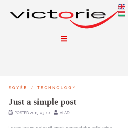
Skip
to
content
EGYÉB
TECHNOLOGY
Just a simple post
POSTED
2015-03-10
VLAD
Lorem ipsum dolor sit amet, consectetur adipiscing