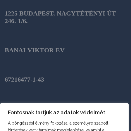
1225 BUDAPEST, NAGYTÉTÉNYI ÚT
246. 1/6.
BANAI VIKTOR EV
67216477-1-43
SZENTENDRE, HÉJA UTCA 2.
Fontosnak tartjuk az adatok védelmét
A böngészési élmény fokozása, a személyre szabott
hirdetések vagy tartalmak megjelenítése, valamint a