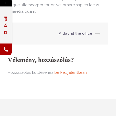
←
augue ullamcorper tortor, vel ornare sapien lacus
pharetra quam.
E-mail
A day at the office
⟶
Post
navigation
Vélemény, hozzászólás?
Hozzászólás küldéséhez
be kell jelentkezni
.